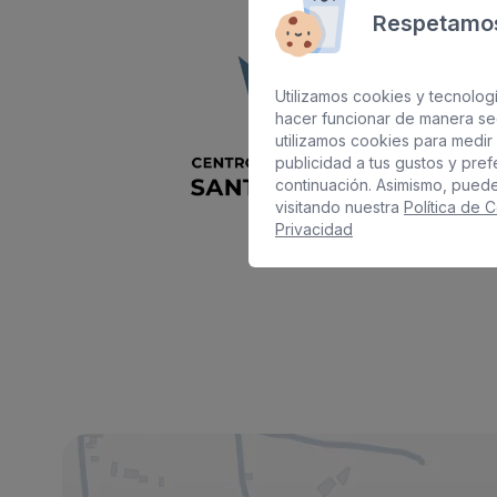
Respetamos
Utilizamos cookies y tecnologí
hacer funcionar de manera se
utilizamos cookies para medir 
publicidad a tus gustos y pre
continuación. Asimismo, pued
visitando nuestra
Política de 
Privacidad