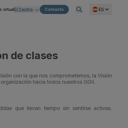
ES
 virtual
El Centro
Contacto
cia
Sobre Nosotros
de la entidad
Proyecto MVR
EN
ión
Igualdad
ón de clases
rectivas
Misión, visión, propósito y compromiso
Misión con la que nos comprometemos, la Visión
 organización hacia todos nuestros GGII.
nes
idas que llevan tiempo sin sentirse activas.
co-financiera
ión