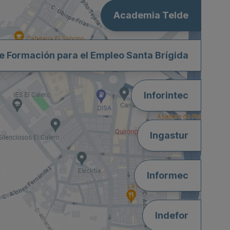
Academia Telde
e Formación para el Empleo Santa Brígida
Inforintec
Ingastur
Informec
Indefor