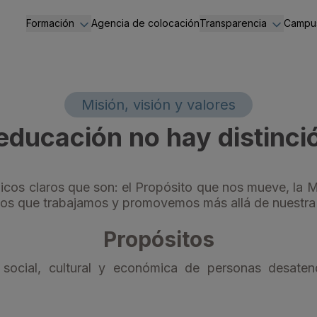
Formación
Agencia de colocación
Transparencia
Campus
Administración y Gestión
Portal de transparen
Hostelería y Turismo
Información general 
Misión, visión y valores
Servicios Socioculturales
Normativa de aplicac
ducación no hay distinci
Administradores y di
Código Ético
gicos claros que son: el Propósito que nos mueve, la 
Contratos
 los que trabajamos y promovemos más allá de nuestra
Convenios
Propósitos
Ayudas y subvencio
a social, cultural y económica de personas desatend
Información económi
Acceso a la informac