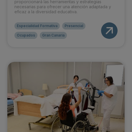
proporcionará las herramientas y estrategias
necesarias para ofrecer una atención adaptada y
eficaz a la diversidad educativa.
Especialidad Formativa
Presencial
Ocupados
Gran Canaria