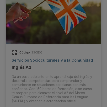
Código:
SSCE02
Servicios Socioculturales y a la Comunidad
Inglés A2
Da un paso adelante en tu aprendizaje del inglés y
desarrolla competencias para comprender y
comunicarte en situaciones cotidianas con más
confianza. Con 150 horas de formación, este curso
te prepara para alcanzar el nivel A2 del Marco
Común Europeo de Referencia para las Lenguas
(MCERL) y obtener la acreditación oficial.