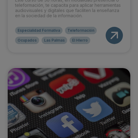
teleformación, te capacita para aplicar herramientas
audiovisuales y digitales que faciliten la enseñanza
en la sociedad de la información.
Especialidad Formativa
Teleformación
Ocupados
Las Palmas
El HIerro