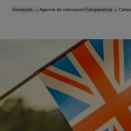
Formación
Agencia de colocación
Transparencia
Campu
Administración y Gestión
Portal de transpare
Hostelería y Turismo
Información general
Servicios Socioculturales
Normativa de aplica
Administradores y di
Código Ético
Contratos
Convenios
Ayudas y subvencio
Información económ
Acceso a la informa