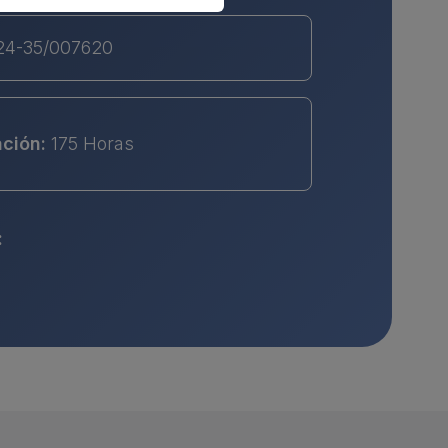
24-35/007620
ación:
175 Horas
: