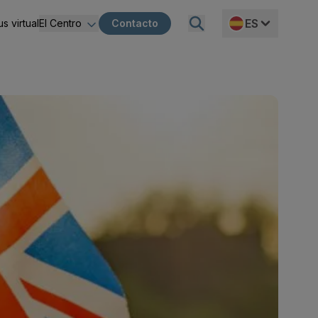
ES
s virtual
El Centro
Contacto
ncia
Sobre Nosotros
 de la entidad
Proyecto MVR
EN
ción
Igualdad
rectivas
Misión, visión, propósito y compromiso
nes
ico-financiera
ción