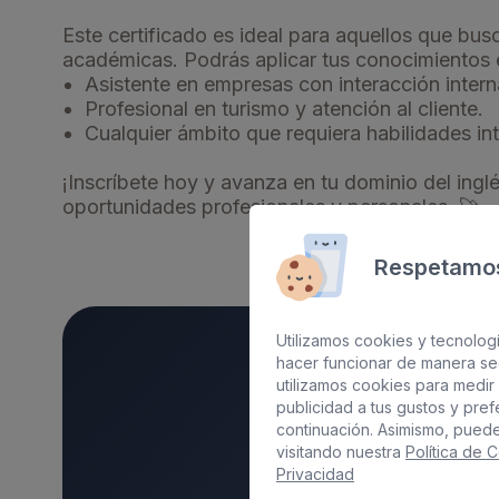
Este certificado es ideal para aquellos que bus
académicas. Podrás aplicar tus conocimientos 
Asistente en empresas con interacción intern
Profesional en turismo y atención al cliente.
Cualquier ámbito que requiera habilidades in
¡Inscríbete hoy y avanza en tu dominio del ingl
oportunidades profesionales y personales. 🚀
Respetamos
Utilizamos cookies y tecnologí
hacer funcionar de manera se
utilizamos cookies para medir 
publicidad a tus gustos y pre
continuación. Asimismo, pued
visitando nuestra
Política de 
Privacidad