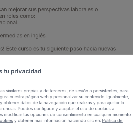
can mejorar sus perspectivas laborales o
en roles como:
acional.
termedias en inglés.
és! Este curso es tu siguiente paso hacia nuevas
 tu privacidad
as similares propias y de terceros, de sesión o persistentes, para
gura nuestra página web y personalizar su contenido. Igualmente,
y obtener datos de la navegación que realizas y para ajustar la
Información de interes
ferencias. Puedes configurar y aceptar el uso de cookies a
Te puede interesar
es modificar tus opciones de consentimiento en cualquier momento
Cookies
y obtener más información haciendo clic en:
Política de