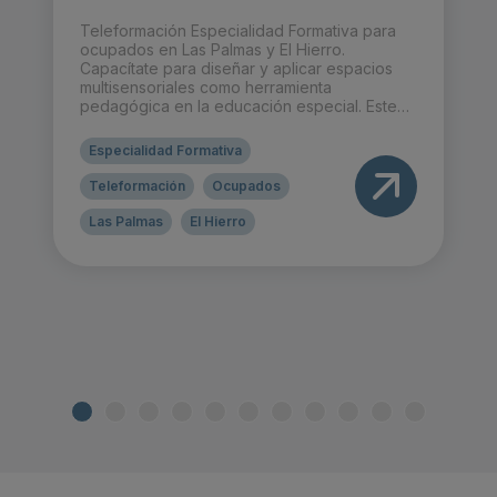
Teleformación Especialidad Formativa para
ocupados en Las Palmas y El Hierro.
Capacítate para diseñar y aplicar espacios
multisensoriales como herramienta
pedagógica en la educación especial. Este
curso de 25 horas, en modalidad presencial o
teleformación, te preparará para optimizar el
Especialidad Formativa
aprendizaje y la estimulación sensorial en
personas con necesidades educativas
Teleformación
Ocupados
especiales.
Las Palmas
El Hierro