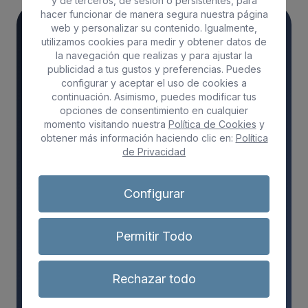
y de terceros, de sesión o persistentes, para
hacer funcionar de manera segura nuestra página
web y personalizar su contenido. Igualmente,
utilizamos cookies para medir y obtener datos de
Información de interes
la navegación que realizas y para ajustar la
Te puede interesar
publicidad a tus gustos y preferencias. Puedes
configurar y aceptar el uso de cookies a
continuación. Asimismo, puedes modificar tus
opciones de consentimiento en cualquier
momento visitando nuestra
Política de Cookies
y
Código:
SSCB0109
obtener más información haciendo clic en:
Política
de Privacidad
Nivel de cualificación:
3
Configurar
Permitir Todo
Código curso:
24-35/007581
Rechazar todo
Fecha de inicio:
consultar con el centro
+34 928 681 118