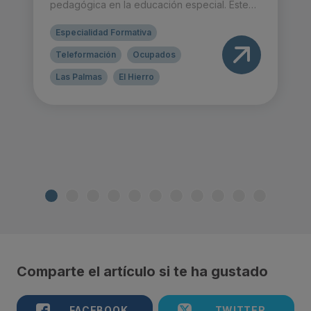
pedagógica en la educación especial. Este
curso de 25 horas, en modalidad presencial o
teleformación, te preparará para optimizar el
Especialidad Formativa
aprendizaje y la estimulación sensorial en
personas con necesidades educativas
Teleformación
Ocupados
especiales.
Las Palmas
El Hierro
Comparte el artículo si te ha gustado
FACEBOOK
TWITTER