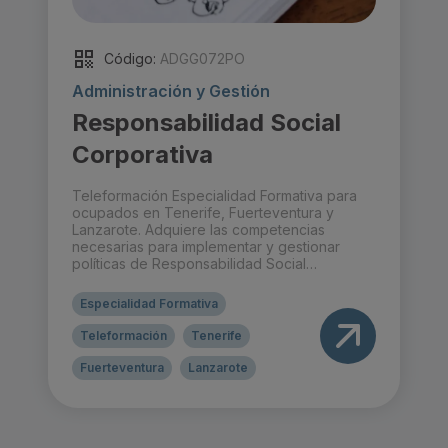
Código:
ADGG072PO
Administración y Gestión
Responsabilidad Social
Corporativa
Teleformación Especialidad Formativa para
ocupados en Tenerife, Fuerteventura y
Lanzarote. Adquiere las competencias
necesarias para implementar y gestionar
políticas de Responsabilidad Social
Corporativa (RSC) en organizaciones,
integrando criterios sociales,
Especialidad Formativa
medioambientales y laborales en la estrategia
empresarial. Este curso de 30 horas, en
Teleformación
Tenerife
modalidad presencial o teleformación, está
diseñado para quienes buscan comprender
Fuerteventura
Lanzarote
la RSC y sus beneficios en el entorno
corporativo.