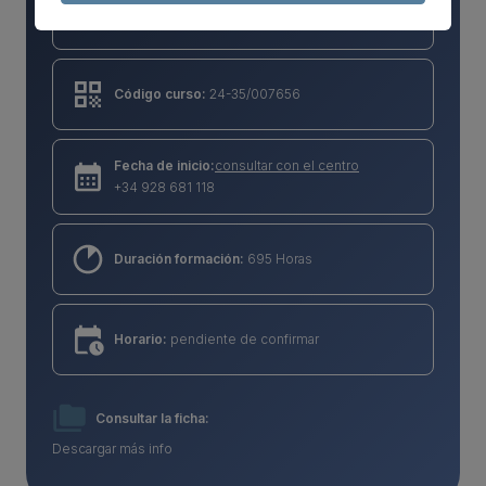
Nivel de cualificación:
3
Código curso:
24-35/007656
Fecha de inicio:
consultar con el centro
+34 928 681 118
Duración formación:
695 Horas
Horario:
pendiente de confirmar
Consultar la ficha:
Descargar más info