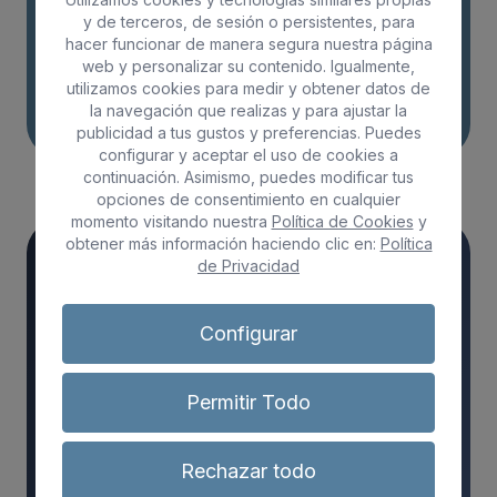
Acepto el envio de Newsletters con fines comerciales
y de terceros, de sesión o persistentes, para
Acepto las
condiciones generales
y
la política de
hacer funcionar de manera segura nuestra página
privacidad
web y personalizar su contenido. Igualmente,
utilizamos cookies para medir y obtener datos de
Realizar preinscripción
la navegación que realizas y para ajustar la
publicidad a tus gustos y preferencias. Puedes
configurar y aceptar el uso de cookies a
continuación. Asimismo, puedes modificar tus
opciones de consentimiento en cualquier
momento visitando nuestra
Política de Cookies
y
obtener más información haciendo clic en:
Política
de Privacidad
Información de interes
Te puede interesar
Configurar
Permitir Todo
Código:
ADGD0208
Rechazar todo