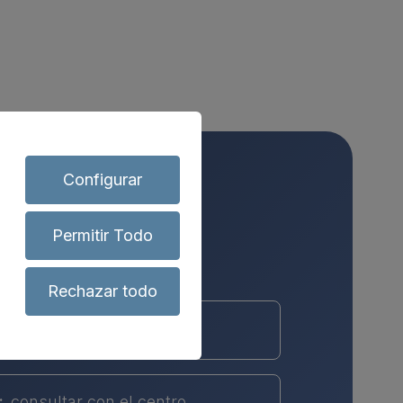
Configurar
Permitir Todo
Rechazar todo
icación:
1
:
consultar con el centro