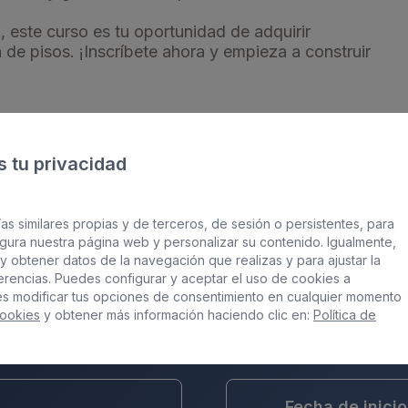
, este curso es tu oportunidad de adquirir
 de pisos. ¡Inscríbete ahora y empieza a construir
 tu privacidad
Información de interes
as similares propias y de terceros, de sesión o persistentes, para
Te puede interesar
gura nuestra página web y personalizar su contenido. Igualmente,
y obtener datos de la navegación que realizas y para ajustar la
ferencias. Puedes configurar y aceptar el uso de cookies a
es modificar tus opciones de consentimiento en cualquier momento
Cookies
y obtener más información haciendo clic en:
Política de
Nivel de cualif
Fecha de inicio