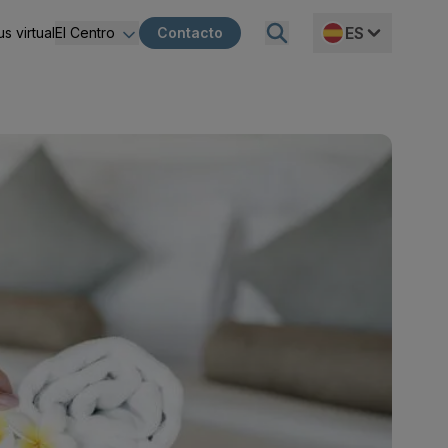
ES
s virtual
El Centro
Contacto
ncia
Sobre Nosotros
 de la entidad
Proyecto MVR
EN
ción
Igualdad
rectivas
Misión, visión, propósito y compromiso
nes
ico-financiera
ción