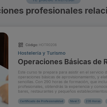
iones profesionales relac
Código:
HOTR0208
Hostelería y Turismo
Operaciones Básicas de R
Este curso te prepara para asistir en el servicio 
operaciones básicas de aprovisionamiento, y ela
sencillas. Con 290 horas de formación, que incl
profesionales, obtendrás la experiencia y conoci
bares, restaurantes y pequeños establecimientos
Certificado de Profesionalidad
Nivel 1
235 Horas