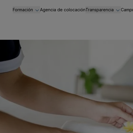
Formación
Agencia de colocación
Transparencia
Campu
Administración y Gestión
Portal de transpare
Hostelería y Turismo
Información general
Servicios Socioculturales
Normativa de aplica
Administradores y di
Código Ético
Contratos
Convenios
Ayudas y subvencio
Información económ
Acceso a la informa