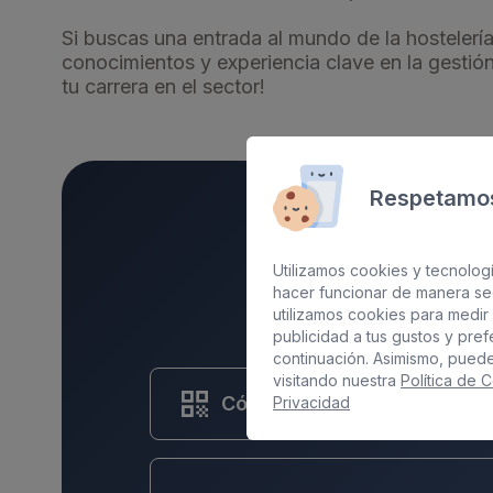
Si buscas una entrada al mundo de la hostelería
conocimientos y experiencia clave en la gestión
tu carrera en el sector!
Respetamos
Utilizamos cookies y tecnologí
hacer funcionar de manera se
utilizamos cookies para medir 
publicidad a tus gustos y pre
continuación. Asimismo, pued
visitando nuestra
Política de 
Código:
HOTA0108
Privacidad